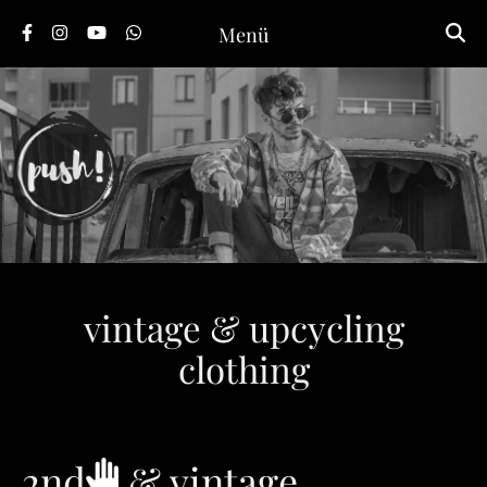
Menü
vintage & upcycling
clothing
2nd
& vintage